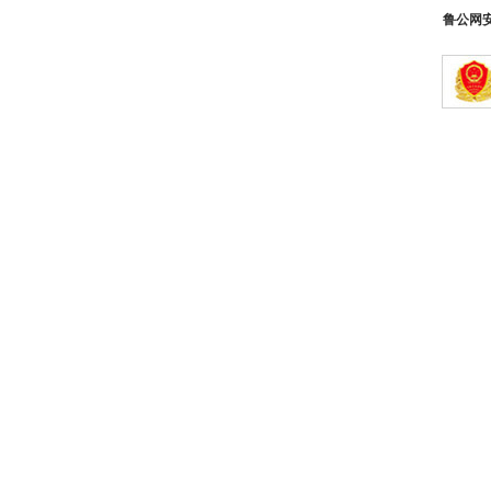
鲁公网安备