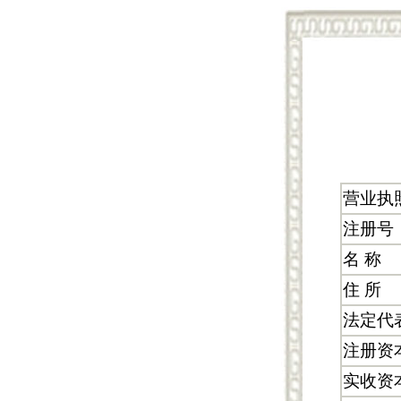
营业执
注册号
名 称
住 所
法定代
注册资
实收资